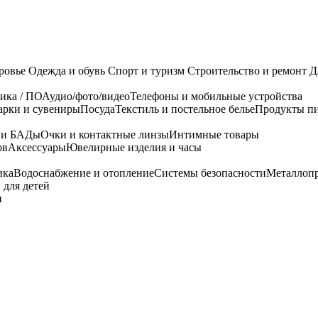
ровье
Одежда и обувь
Спорт и туризм
Строительство и ремонт
Д
ика / ПО
Аудио/фото/видео
Телефоны и мобильные устройства
арки и сувениры
Посуда
Текстиль и постельное белье
Продукты пи
я и БАДы
Очки и контактные линзы
Интимные товары
ов
Аксессуары
Ювелирные изделия и часы
ика
Водоснабжение и отопление
Системы безопасности
Металлоп
 для детей
и