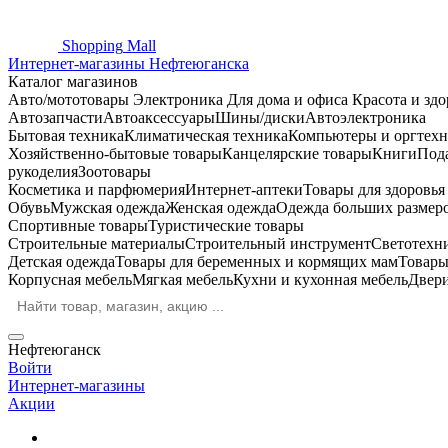
Shopping
Mall
Интернет-магазины Нефтеюганска
Каталог магазинов
Авто/мототовары
Электроника
Для дома и офиса
Красота и здо
Автозапчасти
Автоаксессуары
Шины/диски
Автоэлектроника
Бытовая техника
Климатическая техника
Компьютеры и оргтехн
Хозяйственно-бытовые товары
Канцелярские товары
Книги
Под
рукоделия
Зоотовары
Косметика и парфюмерия
Интернет-аптеки
Товары для здоровь
Обувь
Мужская одежда
Женская одежда
Одежда больших размер
Спортивные товары
Туристические товары
Строительные материалы
Строительный инструмент
Светотехн
Детская одежда
Товары для беременных и кормящих мам
Товары
Корпусная мебель
Мягкая мебель
Кухни и кухонная мебель
Двер
Нефтеюганск
Войти
Интернет-магазины
Акции