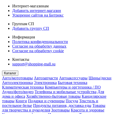
Интернет-магазинам
Добавить интернет-магазин
Ускорение сайтов на Битрикс
Группам СП
Добавить группу СП
Информация
Политика конфиденциальности
Согласие на обработку данных
Согласие на обработку cookie
Контакты
support@shopping-mall.su
Каталог
Авто/мототовары
Автозапчасти
Автоаксессуары
Шины/диски
Автоэлектроника
Электроника
Бытовая техника
Климатическая техника
Компьютеры и оргтехника / ПО
Аудио/фото/видео
Телефоны и мобильные устройства
Для
дома и офиса
Хозяйственно-бытовые товары
Канцелярские
товары
Книги
Подарки и сувениры
Посуда
Текстиль и
постельное белье
Продукты питания, доставка еды
Товары
для творчества и рукоделия
Зоотовары
Красота и здоровье