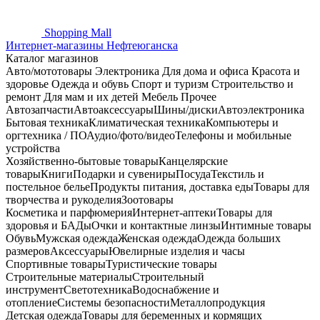
Shopping
Mall
Интернет-магазины Нефтеюганска
Каталог магазинов
Авто/мототовары
Электроника
Для дома и офиса
Красота и
здоровье
Одежда и обувь
Спорт и туризм
Строительство и
ремонт
Для мам и их детей
Мебель
Прочее
Автозапчасти
Автоаксессуары
Шины/диски
Автоэлектроника
Бытовая техника
Климатическая техника
Компьютеры и
оргтехника / ПО
Аудио/фото/видео
Телефоны и мобильные
устройства
Хозяйственно-бытовые товары
Канцелярские
товары
Книги
Подарки и сувениры
Посуда
Текстиль и
постельное белье
Продукты питания, доставка еды
Товары для
творчества и рукоделия
Зоотовары
Косметика и парфюмерия
Интернет-аптеки
Товары для
здоровья и БАДы
Очки и контактные линзы
Интимные товары
Обувь
Мужская одежда
Женская одежда
Одежда больших
размеров
Аксессуары
Ювелирные изделия и часы
Спортивные товары
Туристические товары
Строительные материалы
Строительный
инструмент
Светотехника
Водоснабжение и
отопление
Системы безопасности
Металлопродукция
Детская одежда
Товары для беременных и кормящих