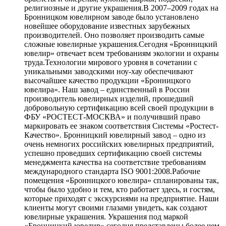
религиозные и другие украшения.В 2007–2009 годах на
Бронницком ювелирном заводе было установлено
новейшее оборудование известных зарубежных
производителей. Оно позволяет производить самые
сложные ювелирные украшения.Сегодня «Бронницкий
ювелир» отвечает всем требованиям экологии и охраны
труда.Технологии мирового уровня в сочетании с
уникальными заводскими ноу-хау обеспечивают
высочайшее качество продукции «Бронницкого
ювелира». Наш завод – единственный в России
производитель ювелирных изделий, прошедший
добровольную сертификацию всей своей продукции в
ФБУ «РОСТЕСТ-МОСКВА» и получивший право
маркировать ее знаком соответствия Системы «Ростест-
Качество». Бронницкий ювелирный завод – одно из
очень немногих российских ювелирных предприятий,
успешно проведших сертификацию своей системы
менеджмента качества на соответствие требованиям
международного стандарта ISO 9001:2008.Рабочие
помещения «Бронницкого ювелира» спланированы так,
чтобы было удобно и тем, кто работает здесь, и гостям,
которые приходят с экскурсиями на предприятие. Наши
клиенты могут своими глазами увидеть, как создают
ювелирные украшения. Украшения под маркой
«Бронницкий ювелир» сегодня представлены более чем