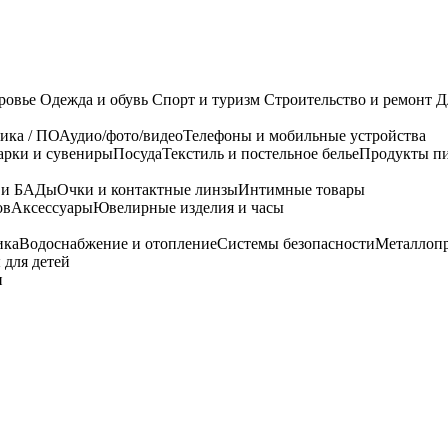
ровье
Одежда и обувь
Спорт и туризм
Строительство и ремонт
Д
ика / ПО
Аудио/фото/видео
Телефоны и мобильные устройства
арки и сувениры
Посуда
Текстиль и постельное белье
Продукты пи
я и БАДы
Очки и контактные линзы
Интимные товары
ов
Аксессуары
Ювелирные изделия и часы
ика
Водоснабжение и отопление
Системы безопасности
Металлоп
 для детей
и