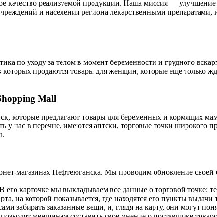
ое качество реализуемой продукции. Наша миссия — улучшение 
учреждений и населения региона лекарственными препаратами,
тика по уходу за телом в момент беременности и грудного вска
, в которых продаются товары для женщин, которые еще только ж
hopping Mall
ск, которые предлагают товары для беременных и кормящих мам
 у нас в перечне, имеются аптеки, торговые точки широкого про
ы.
рнет-магазинах Нефтеюганска. Мы проводим обновление своей б
его карточке мы выкладываем все данные о торговой точке: те
та, на которой показывается, где находятся его пункты выдачи
и забирать заказанные вещи, и, глядя на карту, они могут поня
 позволят женщинам составить свое мнение о поставщике товаро