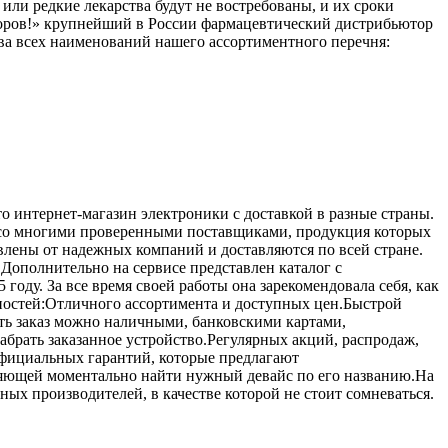
или редкие лекарства будут не востребованы, и их сроки
здоров!» крупнейший в России фармацевтический дистрибьютор
ва всех наименований нашего ассортиментного перечня:
 интернет-магазин электроники с доставкой в разные страны.
т со многими проверенными поставщиками, продукция которых
влены от надежных компаний и доставляются по всей стране.
.Дополнительно на сервисе представлен каталог с
ду. За все время своей работы она зарекомендовала себя, как
ностей:Отличного ассортимента и доступных цен.Быстрой
ить заказ можно наличными, банковскими картами,
абрать заказанное устройство.Регулярных акций, распродаж,
Официальных гарантий, которые предлагают
оляющей моментально найти нужный девайс по его названию.На
тных производителей, в качестве которой не стоит сомневаться.