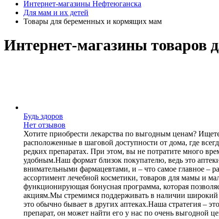
Интернет-магазины Нефтеюганска
Для мам и их детей
Товары для беременных и кормящих мам
Интернет-магазины товаров 
Будь здоров
Нет отзывов
Хотите приобрести лекарства по выгодным ценам? Ищете 
расположенные в шаговой доступности от дома, где всег
редких препаратах. При этом, вы не потратите много вр
удобным.Наш формат близок покупателю, ведь это аптек
внимательными фармацевтами, и – что самое главное – р
ассортимент лечебной косметики, товаров для мамы и ма
функционирующая бонусная программа, которая позволяе
акциям.Мы стремимся поддерживать в наличии широкий ас
это обычно бывает в других аптеках.Наша стратегия – 
препарат, он может найти его у нас по очень выгодной ц