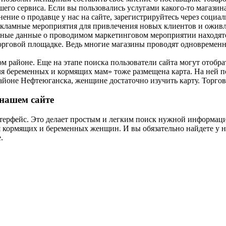
го сервиса. Если вы пользовались услугами какого-то магазина,
ение о продавце у нас на сайте, зарегистрируйтесь через социа
екламные мероприятия для привлечения новых клиентов и ожив
лные данные о проводимом маркетинговом мероприятии находят
торговой площадке. Ведь многие магазины проводят одновременно
м районе. Еще на этапе поиска пользователи сайта могут отобр
я беременных и кормящих мам» тоже размещена карта. На ней по
айоне Нефтеюганска, женщине достаточно изучить карту. Торгов
 нашем сайте
нтерфейс. Это делает простым и легким поиск нужной информаци
я кормящих и беременных женщин. И вы обязательно найдете у н
.