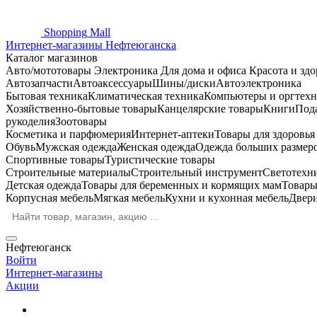
Shopping
Mall
Интернет-магазины Нефтеюганска
Каталог магазинов
Авто/мототовары
Электроника
Для дома и офиса
Красота и здо
Автозапчасти
Автоаксессуары
Шины/диски
Автоэлектроника
Бытовая техника
Климатическая техника
Компьютеры и оргтехн
Хозяйственно-бытовые товары
Канцелярские товары
Книги
Под
рукоделия
Зоотовары
Косметика и парфюмерия
Интернет-аптеки
Товары для здоровь
Обувь
Мужская одежда
Женская одежда
Одежда больших размер
Спортивные товары
Туристические товары
Строительные материалы
Строительный инструмент
Светотехн
Детская одежда
Товары для беременных и кормящих мам
Товары
Корпусная мебель
Мягкая мебель
Кухни и кухонная мебель
Двер
Нефтеюганск
Войти
Интернет-магазины
Акции