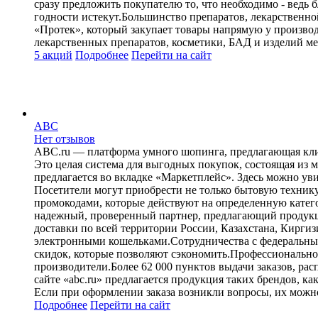
сразу предложить покупателю то, что необходимо - ведь 
годности истекут.Большинство препаратов, лекарственно
«Протек», который закупает товары напрямую у произво
лекарственных препаратов, косметики, БАД и изделий ме
5 акций
Подробнее
Перейти
на сайт
ABC
Нет отзывов
ABC.ru — платформа умного шопинга, предлагающая клие
Это целая система для выгодных покупок, состоящая из
предлагается во вкладке «Маркетплейс». Здесь можно ув
Посетители могут приобрести не только бытовую технику,
промокодами, которые действуют на определенную катего
надежный, проверенный партнер, предлагающий продукци
доставки по всей территории России, Казахстана, Кирги
электронными кошельками.Сотрудничества с федеральными
скидок, которые позволяют сэкономить.Профессионально
производители.Более 62 000 пунктов выдачи заказов, р
сайте «abc.ru» предлагается продукция таких брендов, ка
Если при оформлении заказа возникли вопросы, их можно
Подробнее
Перейти
на сайт