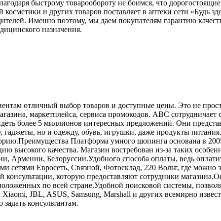
благодаря быстрому товарообороту не боимся, что дорогостоящие 
й косметики и других товаров поставляет в аптеки сети «Будь 
дителей. Именно поэтому, мы даем покупателям гарантию качест
дицинского назначения.
нтам отличный выбор товаров и доступные цены. Это не просто
 магазина, маркетплейса, сервиса промокодов. ABC сотрудничае
идеть более 5 миллионов интересных предложений. Они предста
 гаджеты, но и одежду, обувь, игрушки, даже продукты питания
рию.Преимущества Платформа умного шопинга основана в 2005 го
ю высокого качества. Магазин востребован из-за таких особен
зии, Армении, Белоруссии.Удобного способа оплаты, ведь оплат
 сетями Евросеть, Связной, Фотосклад, 220 Вольт, где можно з
й консультации, которую предоставляют сотрудники магазина.
асположенных по всей стране.Удобной поисковой системы, позв
к Xiaomi, JBL, ASUS, Samsung, Marshall и других всемирно извес
 задать консультантам.