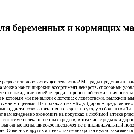
для беременных и кормящих м
редкое или дорогостоящее лекарство? Мы рады представить вам 
да можно найти широкий ассортимент лекарств, способный удовл
емени в ожидании своей очереди – процесс обслуживания покупа
и к которым мы привыкли с детства: с лекарствами, выложенн
азумными ценами. На полках аптек «Будь Здоров!» представлено
лыша, диетического питания и средств по уходу за больными.Та
т вам ежедневно экономить на покупках в любимой аптеке рядо
сортимент лекарственных средств, в том числе редких и дорого
это выгодные цены, широкое предложение и индивидуальный подх
ене. Обычно, в других аптеках такие лекарства нужно заказывать