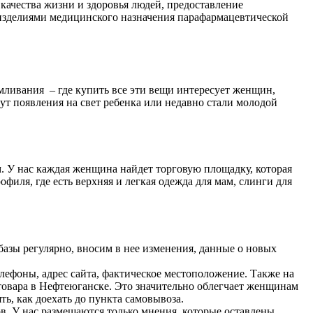
качества жизни и здоровья людей, предоставление
 изделиями медицинского назначения парафармацевтической
рмливания – где купить все эти вещи интересует женщин,
дут появления на свет ребенка или недавно стали молодой
. У нас каждая женщина найдет торговую площадку, которая
филя, где есть верхняя и легкая одежда для мам, слинги для
азы регулярно, вносим в нее изменения, данные о новых
лефоны, адрес сайта, фактическое местоположение. Также на
 товара в Нефтеюганске. Это значительно облегчает женщинам
ть, как доехать до пункта самовывоза.
в. У нас размещаются только мнения, которые оставлены