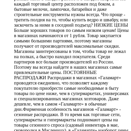
каждый торговый центр расположен под боком, а
бытовые мелочи, лампочки, батарейки и даже
строительные инструменты нужны всегда. Что проще -
тратить полдня на то, чтобы купить ведро и швабру, или
заскочить за ними в соседний подъезд? НИЗКИЕ ЦЕНЫ
Больше хороших товаров по самым низким ценам! Цены
в магазинах начинаются от 1 рубля. Товар закупается
самыми большими партиями, поэтому магазины
получают от производителей максимальные скидки.
Магазины заинтересованы в том, чтобы товар не лежал
на полках, а быстро находил покупателя. Среди
партнеров все больше производителей из России.
Поэтому вы всегда найдете в наших магазинах самые
привлекательные цены. ПОСТОЯННЫЕ
РАСПРОДАЖИ Распродажи в магазинах «Галамарт»
проводятся ежедневно, что позволяет каждому
покупателю приобрести самые необходимые в быту
товары по цене ниже, чем в супермаркетах, универсамах
и специализированных магазинах хозтоваров. Даже
дешевле, чем в самом «Галамарте» в обычные
дни.Фирменная особенность магазинов «Галамарт» -
сезонные распродажи. В то время как торговые сети,
супермаркеты и гипермаркеты поднимают цены на
товары сезонного спроса (садовый инвентарь в мае,
сковородки в Масленицу), в «Галамарте» наоборот цены