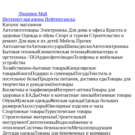
Shopping
Mall
Интернет-магазины Нефтеюганска
Каталог магазинов
Авто/мототовары
Электроника
Для дома и офиса
Красота и
здоровье
Одежда и обувь
Спорт и туризм
Строительство и
ремонт
Для мам и их детей
Мебель
Прочее
Автозапчасти
Автоаксессуары
Шины/диски
Автоэлектроника
Бытовая техника
Климатическая техника
Компьютеры и
оргтехника / ПО
Аудио/фото/видео
Телефоны и мобильные
устройства
Хозяйственно-бытовые товары
Канцелярские
товары
Книги
Подарки и сувениры
Посуда
Текстиль и
постельное белье
Продукты питания, доставка еды
Товары для
творчества и рукоделия
Зоотовары
Косметика и парфюмерия
Интернет-аптеки
Товары для
здоровья и БАДы
Очки и контактные линзы
Интимные товары
Обувь
Мужская одежда
Женская одежда
Одежда больших
размеров
Аксессуары
Ювелирные изделия и часы
Спортивные товары
Туристические товары
Строительные материалы
Строительный
инструмент
Светотехника
Водоснабжение и
отопление
Системы безопасности
Металлопродукция
Детская одежда
Товары для беременных и кормящих