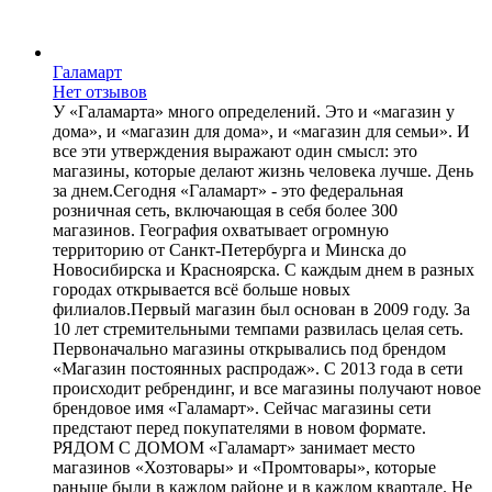
Галамарт
Нет отзывов
У «Галамарта» много определений. Это и «магазин у
дома», и «магазин для дома», и «магазин для семьи». И
все эти утверждения выражают один смысл: это
магазины, которые делают жизнь человека лучше. День
за днем.Сегодня «Галамарт» - это федеральная
розничная сеть, включающая в себя более 300
магазинов. География охватывает огромную
территорию от Санкт-Петербурга и Минска до
Новосибирска и Красноярска. С каждым днем в разных
городах открывается всё больше новых
филиалов.Первый магазин был основан в 2009 году. За
10 лет стремительными темпами развилась целая сеть.
Первоначально магазины открывались под брендом
«Магазин постоянных распродаж». С 2013 года в сети
происходит ребрендинг, и все магазины получают новое
брендовое имя «Галамарт». Сейчас магазины сети
предстают перед покупателями в новом формате.
РЯДОМ С ДОМОМ «Галамарт» занимает место
магазинов «Хозтовары» и «Промтовары», которые
раньше были в каждом районе и в каждом квартале. Не