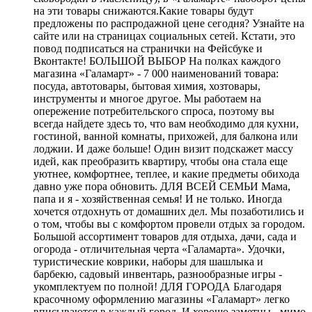
на эти товары снижаются.Какие товары будут
предложены по распродажной цене сегодня? Узнайте на
сайте или на страницах социальных сетей. Кстати, это
повод подписаться на странички на Фейсбуке и
Вконтакте! БОЛЬШОЙ ВЫБОР На полках каждого
магазина «Галамарт» - 7 000 наименований товара:
посуда, автотовары, бытовая химия, хозтовары,
инструменты и многое другое. Мы работаем на
опережение потребительского спроса, поэтому вы
всегда найдете здесь то, что вам необходимо для кухни,
гостиной, ванной комнаты, прихожей, для балкона или
лоджии. И даже больше! Один визит подскажет массу
идей, как преобразить квартиру, чтобы она стала еще
уютнее, комфортнее, теплее, и какие предметы обихода
давно уже пора обновить. ДЛЯ ВСЕЙ СЕМЬИ Мама,
папа и я - хозяйственная семья! И не только. Иногда
хочется отдохнуть от домашних дел. Мы позаботились и
о том, чтобы вы с комфортом провели отдых за городом.
Большой ассортимент товаров для отдыха, дачи, сада и
огорода - отличительная черта «Галамарта». Удочки,
туристические коврики, наборы для шашлыка и
барбекю, садовый инвентарь, разнообразные игры -
укомплектуем по полной! ДЛЯ ГОРОДА Благодаря
красочному оформлению магазины «Галамарт» легко
вписываются в каждый город. И хорошо заметны - мимо