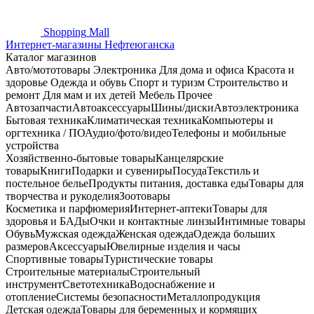
Shopping
Mall
Интернет-магазины Нефтеюганска
Каталог магазинов
Авто/мототовары
Электроника
Для дома и офиса
Красота и
здоровье
Одежда и обувь
Спорт и туризм
Строительство и
ремонт
Для мам и их детей
Мебель
Прочее
Автозапчасти
Автоаксессуары
Шины/диски
Автоэлектроника
Бытовая техника
Климатическая техника
Компьютеры и
оргтехника / ПО
Аудио/фото/видео
Телефоны и мобильные
устройства
Хозяйственно-бытовые товары
Канцелярские
товары
Книги
Подарки и сувениры
Посуда
Текстиль и
постельное белье
Продукты питания, доставка еды
Товары для
творчества и рукоделия
Зоотовары
Косметика и парфюмерия
Интернет-аптеки
Товары для
здоровья и БАДы
Очки и контактные линзы
Интимные товары
Обувь
Мужская одежда
Женская одежда
Одежда больших
размеров
Аксессуары
Ювелирные изделия и часы
Спортивные товары
Туристические товары
Строительные материалы
Строительный
инструмент
Светотехника
Водоснабжение и
отопление
Системы безопасности
Металлопродукция
Детская одежда
Товары для беременных и кормящих