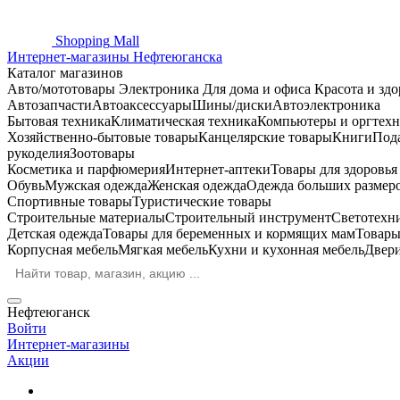
Shopping
Mall
Интернет-магазины Нефтеюганска
Каталог магазинов
Авто/мототовары
Электроника
Для дома и офиса
Красота и здо
Автозапчасти
Автоаксессуары
Шины/диски
Автоэлектроника
Бытовая техника
Климатическая техника
Компьютеры и оргтехн
Хозяйственно-бытовые товары
Канцелярские товары
Книги
Под
рукоделия
Зоотовары
Косметика и парфюмерия
Интернет-аптеки
Товары для здоровь
Обувь
Мужская одежда
Женская одежда
Одежда больших размер
Спортивные товары
Туристические товары
Строительные материалы
Строительный инструмент
Светотехн
Детская одежда
Товары для беременных и кормящих мам
Товары
Корпусная мебель
Мягкая мебель
Кухни и кухонная мебель
Двер
Нефтеюганск
Войти
Интернет-магазины
Акции