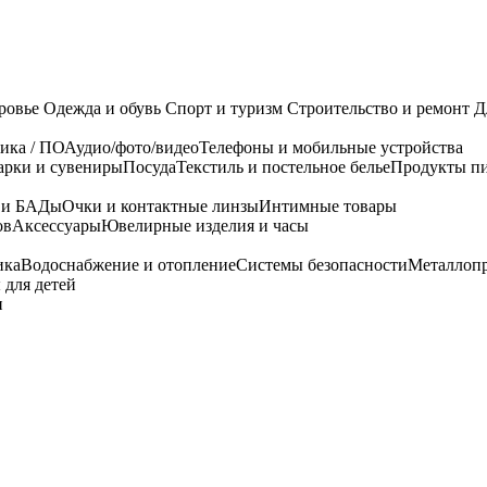
ровье
Одежда и обувь
Спорт и туризм
Строительство и ремонт
Д
ика / ПО
Аудио/фото/видео
Телефоны и мобильные устройства
арки и сувениры
Посуда
Текстиль и постельное белье
Продукты пи
я и БАДы
Очки и контактные линзы
Интимные товары
ов
Аксессуары
Ювелирные изделия и часы
ика
Водоснабжение и отопление
Системы безопасности
Металлоп
 для детей
и