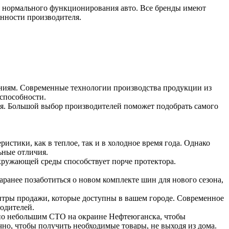
я нормального функционирования авто. Все бренды имеют
енности производителя.
аниям. Современные технологии производства продукции из
оспособности.
емя. Большой выбор производителей поможет подобрать самого
тики, как в теплое, так и в холодное время года. Однако
ьные отличия.
окружающей среды способствует порче протектора.
ранее позаботиться о новом комплекте шин для нового сезона,
ентры продажи, которые доступны в вашем городе. Современное
водителей.
 по небольшим СТО на окраине Нефтеюганска, чтобы
чно, чтобы получить необходимые товары, не выходя из дома.