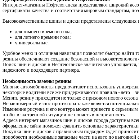
Интернет-магазины Нефтеюганска представляют широкий ассор
сертификаты качества и соответствия мировым стандартам, поэ
Высококачественные шины и диски представлены следующих 
для зимнего времени года;
для летнего времени года;
универсальные.
Удобное меню и отличная навигация позволяет быстро найти т
резины обеспечивают создание безопасной и высокотехнологи
Поиск шин и дисков в Нефтеюганске значительно упрощается, 
надежного и подходящего партнера.
Необходимость замены резины
Многие автомобилисты предпочитают использовать универсальн
некоторые водители все же придерживаются правила «лето – зи
Менять резину приходится не только с приходом нового сезон
Неравномерный износ протектора также является потенциально
Изменение рисунка и его контура может привести к серьезным 
чтобы в экстренной ситуации не попасть в неприятность.
Адреса интернет-магазинов шин и дисков города доступны все
оформление сайта поможет сравнить основные характеристики
Покупка шин и дисков с правильным подходом будет приносить
приобрести необходимые запасные части на авто по выгодной с