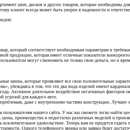
тимент шин, дисков и других товаров, которые необходимы дл
тому клиент всегда может быть уверен в надежности и ответств
видов:
овар, который соответствует необходимым параметрам и требов
чной продукции, которая имеет отличные показатели конкурент
пользователи могут сэкономить не только свои деньги, но и вр
ые шины, которые проявляют все свои положительные характерис
ма», убеждаясь в том, что эти два вида изделий имеют кардинал
а года. Активное длительное воздействие негативных факторов 
й угрозой для каждого авто.
проблемам, даже с внутренними частями конструкции. Лучшее за
м пользователям нашего сайта. У нас вы сможете легко найти ц
, цены, преимущества и недостатки различных моделей и произ
 исключительное удовольствие. Теперь вам не придется ездить
тоимости. Одного телефонного звонка или заявки будет достато