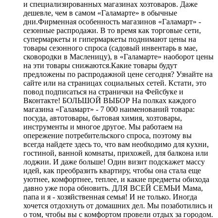
и специализированных магазинах хозтоваров. Даже
дешевле, чем в самом «Галамарте» в обычные
дни.Фирменная особенность магазинов «Галамарт» -
сезонные распродажи. В то время как торговые сети,
супермаркеты и гипермаркеты поднимают цены на
товары сезонного спроса (садовый инвентарь в мае,
сковородки в Масленицу), в «Галамарте» наоборот цены
на эти товары снижаются.Какие товары будут
предложены по распродажной цене сегодня? Узнайте на
сайте или на страницах социальных сетей. Кстати, это
повод подписаться на странички на Фейсбуке и
Вконтакте! БОЛЬШОЙ ВЫБОР На полках каждого
магазина «Галамарт» - 7 000 наименований товара:
посуда, автотовары, бытовая химия, хозтовары,
инструменты и многое другое. Мы работаем на
опережение потребительского спроса, поэтому вы
всегда найдете здесь то, что вам необходимо для кухни,
гостиной, ванной комнаты, прихожей, для балкона или
лоджии. И даже больше! Один визит подскажет массу
идей, как преобразить квартиру, чтобы она стала еще
уютнее, комфортнее, теплее, и какие предметы обихода
давно уже пора обновить. ДЛЯ ВСЕЙ СЕМЬИ Мама,
папа и я - хозяйственная семья! И не только. Иногда
хочется отдохнуть от домашних дел. Мы позаботились и
о том, чтобы вы с комфортом провели отдых за городом.