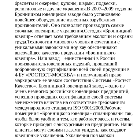
браслеты и ожерелья, кулоны, шармы, подвески,
религиозные и другие украшения.В 2007–2009 годах на
Бронницком ювелирном заводе было установлено
новейшее оборудование известных зарубежных
производителей. Оно позволяет производить самые
сложные ювелирные украшения.Сегодня «Бронницкий
ювелир» отвечает всем требованиям экологии и охраны
труда.Технологии мирового уровня в сочетании с
уникальными заводскими ноу-хау обеспечивают
высочайшее качество продукции «Бронницкого
ювелира». Наш завод – единственный в России
производитель ювелирных изделий, прошедший
добровольную сертификацию всей своей продукции в
ФБУ «РОСТЕСТ-МОСКВА» и получивший право
маркировать ее знаком соответствия Системы «Ростест-
Качество». Бронницкий ювелирный завод – одно из
очень немногих российских ювелирных предприятий,
успешно проведших сертификацию своей системы
менеджмента качества на соответствие требованиям
международного стандарта ISO 9001:2008.Рабочие
помещения «Бронницкого ювелира» спланированы так,
чтобы было удобно и тем, кто работает здесь, и гостям,
которые приходят с экскурсиями на предприятие. Наши
клиенты могут своими глазами увидеть, как создают
ювелирные украшения. Украшения под маркой