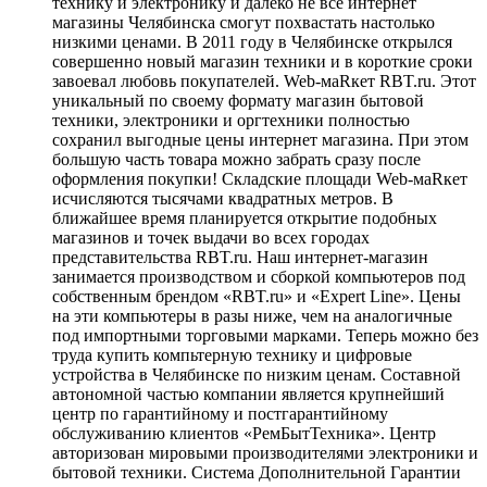
технику и электронику и далеко не все интернет
магазины Челябинска смогут похвастать настолько
низкими ценами. В 2011 году в Челябинске открылся
совершенно новый магазин техники и в короткие сроки
завоевал любовь покупателей. Web-маRкет RBT.ru. Этот
уникальный по своему формату магазин бытовой
техники, электроники и оргтехники полностью
сохранил выгодные цены интернет магазина. При этом
большую часть товара можно забрать сразу после
оформления покупки! Складские площади Web-маRкет
исчисляются тысячами квадратных метров. В
ближайшее время планируется открытие подобных
магазинов и точек выдачи во всех городах
представительства RBT.ru. Наш интернет-магазин
занимается производством и сборкой компьютеров под
собственным брендом «RBT.ru» и «Expert Line». Цены
на эти компьютеры в разы ниже, чем на аналогичные
под импортными торговыми марками. Теперь можно без
труда купить компьтерную технику и цифровые
устройства в Челябинске по низким ценам. Составной
автономной частью компании является крупнейший
центр по гарантийному и постгарантийному
обслуживанию клиентов «РемБытТехника». Центр
авторизован мировыми производителями электроники и
бытовой техники. Система Дополнительной Гарантии