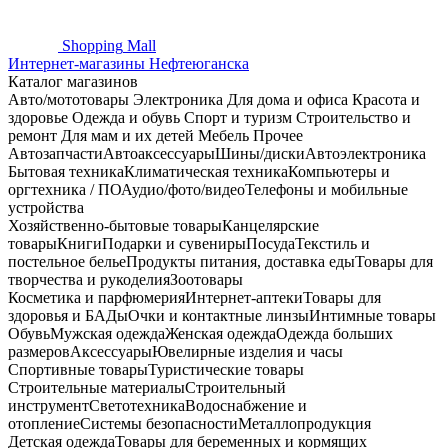
Shopping
Mall
Интернет-магазины Нефтеюганска
Каталог магазинов
Авто/мототовары
Электроника
Для дома и офиса
Красота и
здоровье
Одежда и обувь
Спорт и туризм
Строительство и
ремонт
Для мам и их детей
Мебель
Прочее
Автозапчасти
Автоаксессуары
Шины/диски
Автоэлектроника
Бытовая техника
Климатическая техника
Компьютеры и
оргтехника / ПО
Аудио/фото/видео
Телефоны и мобильные
устройства
Хозяйственно-бытовые товары
Канцелярские
товары
Книги
Подарки и сувениры
Посуда
Текстиль и
постельное белье
Продукты питания, доставка еды
Товары для
творчества и рукоделия
Зоотовары
Косметика и парфюмерия
Интернет-аптеки
Товары для
здоровья и БАДы
Очки и контактные линзы
Интимные товары
Обувь
Мужская одежда
Женская одежда
Одежда больших
размеров
Аксессуары
Ювелирные изделия и часы
Спортивные товары
Туристические товары
Строительные материалы
Строительный
инструмент
Светотехника
Водоснабжение и
отопление
Системы безопасности
Металлопродукция
Детская одежда
Товары для беременных и кормящих