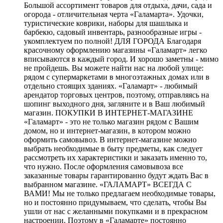
Большой ассортимент товаров для отдыха, дачи, сада и
огорода - отличительная черта «Галамарта». Удочки,
туристические коврики, наборы для шашлыка и
барбекю, садовый инвентарь, разнообразные игры -
укомплектуем по полной! ДЛЯ ГОРОДА Благодаря
красочному оформлению магазины «Галамарт» легко
вписываются в каждый город. И хорошо заметны - мимо
не пройдешь. Вы можете найти нас на любой улице:
рядом с супермаркетами в многоэтажных домах или в
отдельно стоящих зданиях. «Галамарт» - любимый
арендатор торговых центров, поэтому, отправляясь на
шопинг выходного дня, загляните и в Ваш любимый
магазин. ПОКУПКИ В ИНТЕРНЕТ-МАГАЗИНЕ
«Галамарт» - это не только магазин рядом с Вашим
домом, но и интернет-магазин, в котором можно
оформить самовывоз. В интернет-магазине можно
выбрать необходимые в быту предметы, как следует
рассмотреть их характеристики и заказать именно то,
что нужно. После оформления самовывоза все
заказанные товары гарантированно будут ждать Вас в
выбранном магазине. «ГАЛАМАРТ» ВСЕГДА С
ВАМИ! Мы не только предлагаем необходимые товары,
но и постоянно придумываем, что сделать, чтобы Вы
ушли от нас с желанными покупками и в прекрасном
настроении. Поэтому в «Галамарте» постоянно