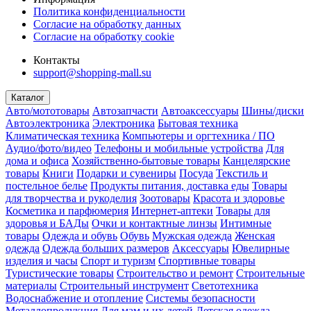
Политика конфиденциальности
Согласие на обработку данных
Согласие на обработку cookie
Контакты
support@shopping-mall.su
Каталог
Авто/мототовары
Автозапчасти
Автоаксессуары
Шины/диски
Автоэлектроника
Электроника
Бытовая техника
Климатическая техника
Компьютеры и оргтехника / ПО
Аудио/фото/видео
Телефоны и мобильные устройства
Для
дома и офиса
Хозяйственно-бытовые товары
Канцелярские
товары
Книги
Подарки и сувениры
Посуда
Текстиль и
постельное белье
Продукты питания, доставка еды
Товары
для творчества и рукоделия
Зоотовары
Красота и здоровье
Косметика и парфюмерия
Интернет-аптеки
Товары для
здоровья и БАДы
Очки и контактные линзы
Интимные
товары
Одежда и обувь
Обувь
Мужская одежда
Женская
одежда
Одежда больших размеров
Аксессуары
Ювелирные
изделия и часы
Спорт и туризм
Спортивные товары
Туристические товары
Строительство и ремонт
Строительные
материалы
Строительный инструмент
Светотехника
Водоснабжение и отопление
Системы безопасности
Металлопродукция
Для мам и их детей
Детская одежда