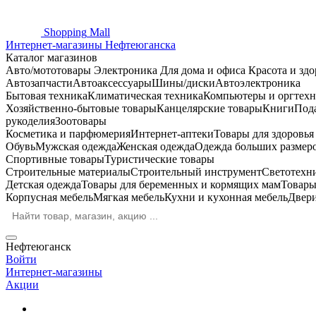
Shopping
Mall
Интернет-магазины Нефтеюганска
Каталог магазинов
Авто/мототовары
Электроника
Для дома и офиса
Красота и здо
Автозапчасти
Автоаксессуары
Шины/диски
Автоэлектроника
Бытовая техника
Климатическая техника
Компьютеры и оргтехн
Хозяйственно-бытовые товары
Канцелярские товары
Книги
Под
рукоделия
Зоотовары
Косметика и парфюмерия
Интернет-аптеки
Товары для здоровь
Обувь
Мужская одежда
Женская одежда
Одежда больших размер
Спортивные товары
Туристические товары
Строительные материалы
Строительный инструмент
Светотехн
Детская одежда
Товары для беременных и кормящих мам
Товары
Корпусная мебель
Мягкая мебель
Кухни и кухонная мебель
Двер
Нефтеюганск
Войти
Интернет-магазины
Акции