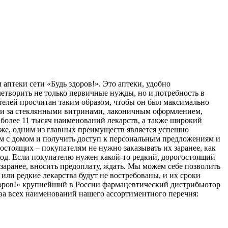
аптеки сети «Будь здоров!». Это аптеки, удобно
етворить не только первичные нужды, но и потребность в
телей просчитан таким образом, чтобы он был максимально
ыми за стеклянными витринами, лаконичным оформлением,
 более 11 тысяч наименований лекарств, а также широкий
кже, одним из главных преимуществ является успешно
м с домом и получить доступ к персональным предложениям и
стоящих – покупателям не нужно заказывать их заранее, как
од. Если покупателю нужен какой-то редкий, дорогостоящий
 заранее, вносить предоплату, ждать. Мы можем себе позволить
или редкие лекарства будут не востребованы, и их сроки
здоров!» крупнейший в России фармацевтический дистрибьютор
ва всех наименований нашего ассортиментного перечня: