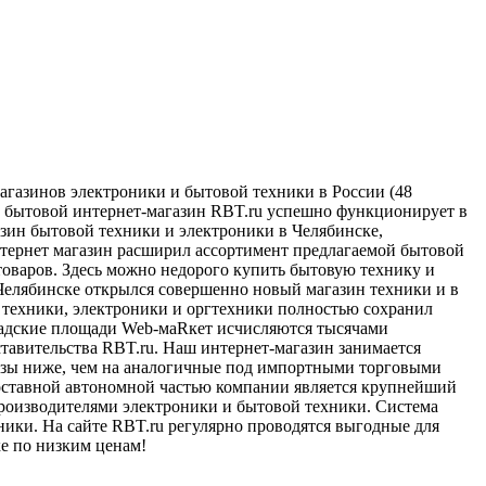
агазинов электроники и бытовой техники в России (48
, бытовой интернет-магазин RBT.ru успешно функционирует в
азин бытовой техники и электроники в Челябинске,
нтернет магазин расширил ассортимент предлагаемой бытовой
оваров. Здесь можно недорого купить бытовую технику и
 Челябинске открылся совершенно новый магазин техники и в
 техники, электроники и оргтехники полностью сохранил
ладские площади Web-маRкет исчисляются тысячами
тавительства RBT.ru. Наш интернет-магазин занимается
разы ниже, чем на аналогичные под импортными торговыми
Составной автономной частью компании является крупнейший
оизводителями электроники и бытовой техники. Система
ики. На сайте RBT.ru регулярно проводятся выгодные для
е по низким ценам!