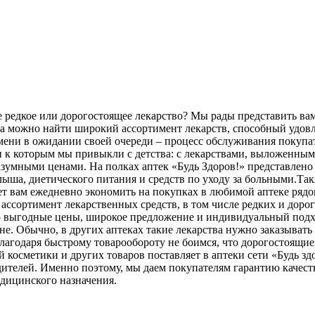
редкое или дорогостоящее лекарство? Мы рады представить вам 
да можно найти широкий ассортимент лекарств, способный удовл
емени в ожидании своей очереди – процесс обслуживания покупа
и к которым мы привыкли с детства: с лекарствами, выложенн
азумными ценами. На полках аптек «Будь Здоров!» представлено
лыша, диетического питания и средств по уходу за больными.Та
т вам ежедневно экономить на покупках в любимой аптеке рядо
сортимент лекарственных средств, в том числе редких и дорого
это выгодные цены, широкое предложение и индивидуальный подх
ене. Обычно, в других аптеках такие лекарства нужно заказывать
благодаря быстрому товарообороту не боимся, что дорогостоящие 
й косметики и других товаров поставляет в аптеки сети «Будь 
дителей. Именно поэтому, мы даем покупателям гарантию качест
дицинского назначения.