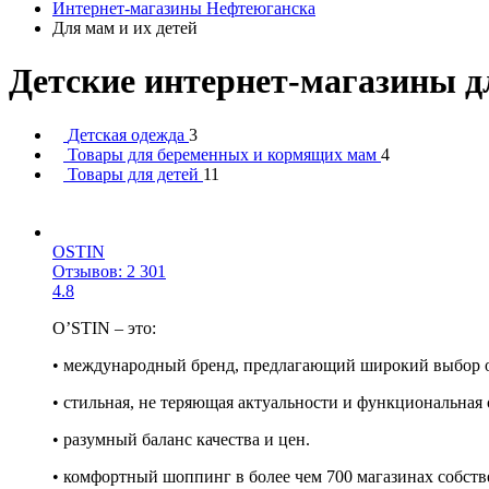
Интернет-магазины Нефтеюганска
Для мам и их детей
Детские интернет-магазины д
Детская одежда
3
Товары для беременных и кормящих мам
4
Товары для детей
11
OSTIN
Отзывов: 2 301
4.8
O’STIN – это:
• международный бренд, предлагающий широкий выбор од
• стильная, не теряющая актуальности и функциональная
• разумный баланс качества и цен.
• комфортный шоппинг в более чем 700 магазинах собств