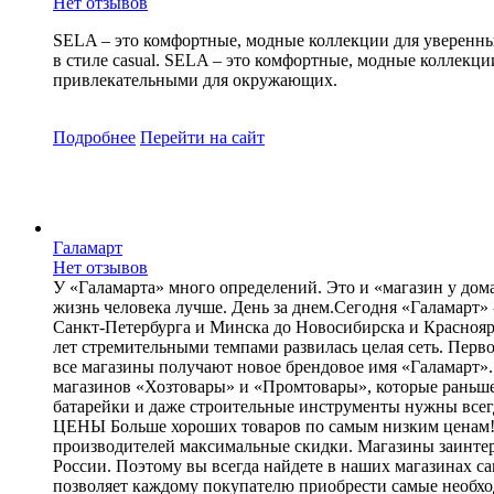
Нет отзывов
SELA – это комфортные, модные коллекции для уверенны
в стиле casual. SELA – это комфортные, модные коллекц
привлекательными для окружающих.
Подробнее
Перейти
на сайт
Галамарт
Нет отзывов
У «Галамарта» много определений. Это и «магазин у дома
жизнь человека лучше. День за днем.Сегодня «Галамарт» 
Санкт-Петербурга и Минска до Новосибирска и Красноярс
лет стремительными темпами развилась целая сеть. Перв
все магазины получают новое брендовое имя «Галамарт
магазинов «Хозтовары» и «Промтовары», которые раньше
батарейки и даже строительные инструменты нужны всегд
ЦЕНЫ Больше хороших товаров по самым низким ценам! Ц
производителей максимальные скидки. Магазины заинтере
России. Поэтому вы всегда найдете в наших магазина
позволяет каждому покупателю приобрести самые необход