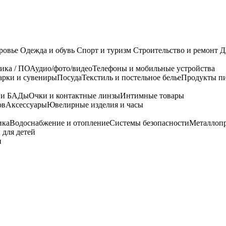
ровье
Одежда и обувь
Спорт и туризм
Строительство и ремонт
Д
ика / ПО
Аудио/фото/видео
Телефоны и мобильные устройства
арки и сувениры
Посуда
Текстиль и постельное белье
Продукты пи
я и БАДы
Очки и контактные линзы
Интимные товары
ов
Аксессуары
Ювелирные изделия и часы
ика
Водоснабжение и отопление
Системы безопасности
Металлоп
 для детей
и