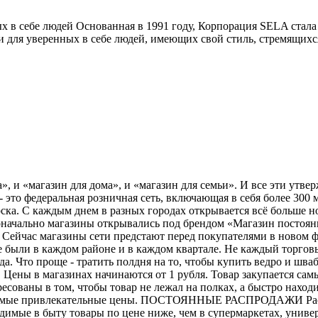
х в себе людей Основанная в 1991 году, Корпорация SELA стал
ии для уверенных в себе людей, имеющих свой стиль, стремящихс
», и «магазин для дома», и «магазин для семьи». И все эти утв
- это федеральная розничная сеть, включающая в себя более 300
ка. С каждым днем в разных городах открывается всё больше но
оначально магазины открывались под брендом «Магазин постоянн
». Сейчас магазины сети предстают перед покупателями в нов
 были в каждом районе и в каждом квартале. Не каждый торговы
а. Что проще - тратить полдня на то, чтобы купить ведро и шва
ены в магазинах начинаются от 1 рубля. Товар закупается са
сованы в том, чтобы товар не лежал на полках, а быстро наход
х самые привлекательные цены. ПОСТОЯННЫЕ РАСПРОДАЖИ Распр
имые в быту товары по цене ниже, чем в супермаркетах, униве