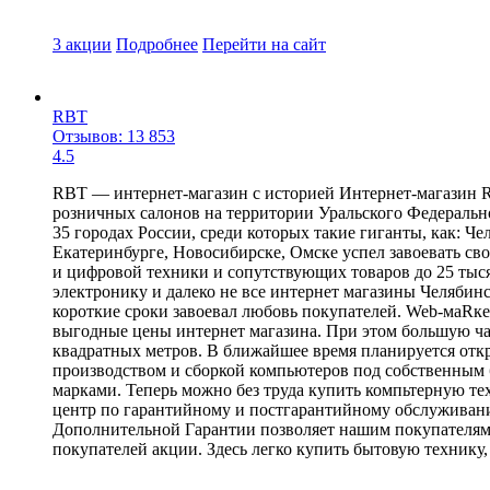
3 акции
Подробнее
Перейти
на сайт
RBT
Отзывов: 13 853
4.5
RBT — интернет-магазин с историей Интернет-магазин R
розничных салонов на территории Уральского Федеральн
35 городах России, среди которых такие гиганты, как: Ч
Екатеринбурге, Новосибирске, Омске успел завоевать с
и цифровой техники и сопутствующих товаров до 25 тыс
электронику и далеко не все интернет магазины Челябин
короткие сроки завоевал любовь покупателей. Web-маRк
выгодные цены интернет магазина. При этом большую ча
квадратных метров. В ближайшее время планируется откр
производством и сборкой компьютеров под собственным 
марками. Теперь можно без труда купить компьтерную т
центр по гарантийному и постгарантийному обслуживан
Дополнительной Гарантии позволяет нашим покупателям 
покупателей акции. Здесь легко купить бытовую технику