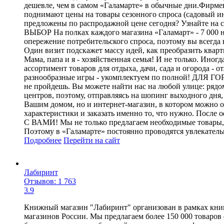
дешевле, чем в самом «Галамарте» в обычные дни.Фирмен
поднимают цены на товары сезонного спроса (садовый ин
предложены по распродажной цене сегодня? Узнайте на с
ВЫБОР На полках каждого магазина «Галамарт» - 7 000 н
опережение потребительского спроса, поэтому вы всегда 
Один визит подскажет массу идей, как преобразить квар
Мама, папа и я - хозяйственная семья! И не только. Ино
ассортимент товаров для отдыха, дачи, сада и огорода -
разнообразные игры - укомплектуем по полной! ДЛЯ ГО
не пройдешь. Вы можете найти нас на любой улице: рядо
центров, поэтому, отправляясь на шопинг выходного д
Вашим домом, но и интернет-магазин, в котором можно о
характеристики и заказать именно то, что нужно. Посл
С ВАМИ! Мы не только предлагаем необходимые товары, 
Поэтому в «Галамарте» постоянно проводятся увлекател
Подробнее
Перейти
на сайт
Лабиринт
Отзывов: 1 763
3.9
Книжный магазин "Лабиринт" организован в рамках книг
магазинов России. Мы предлагаем более 150 000 товаров 