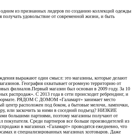
а одним из признанных лидеров по созданию коллекций одежды
я получать удовольствие от современной жизни, и быть
ерждения выражают один смысл: это магазины, которые делают
 магазинов. География охватывает огромную территорию от
вых филиалов.Первый магазин был основан в 2009 году. За 10
ых распродаж». С 2013 года в сети происходит ребрендинг, и
ом формате. РЯДОМ С ДОМОМ «Галамарт» занимает место
й центр расположен под боком, а бытовые мелочи, лампочки,
бру, или заскочить за ними в соседний подъезд? НИЗКИЕ
мыми большими партиями, поэтому магазины получают от
ил покупателя. Среди партнеров все больше производителей из
одажи в магазинах «Галамарт» проводятся ежедневно, что
рсамах и специализированных магазинах хозтоваров. Даже