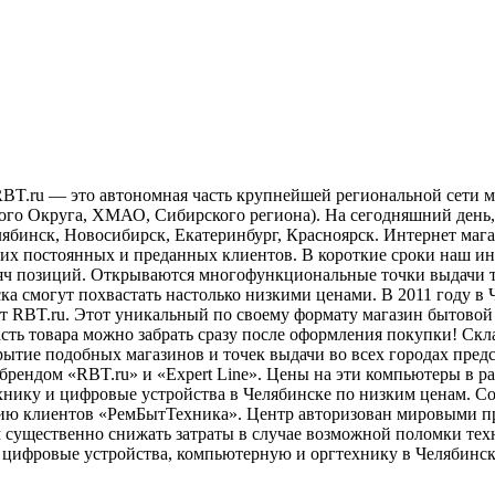
BT.ru — это автономная часть крупнейшей региональной сети м
ого Округа, ХМАО, Сибирского региона). На сегодняшний день
елябинск, Новосибирск, Екатеринбург, Красноярск. Интернет маг
воих постоянных и преданных клиентов. В короткие сроки наш и
яч позиций. Открываются многофункциональные точки выдачи т
ска смогут похвастать настолько низкими ценами. В 2011 году в
ет RBT.ru. Этот уникальный по своему формату магазин бытовой
сть товара можно забрать сразу после оформления покупки! Ск
ытие подобных магазинов и точек выдачи во всех городах предс
брендом «RBT.ru» и «Expert Line». Цены на эти компьютеры в 
ехнику и цифровые устройства в Челябинске по низким ценам. 
ию клиентов «РемБытТехника». Центр авторизован мировыми пр
существенно снижать затраты в случае возможной поломки техн
, цифровые устройства, компьютерную и оргтехнику в Челябинск