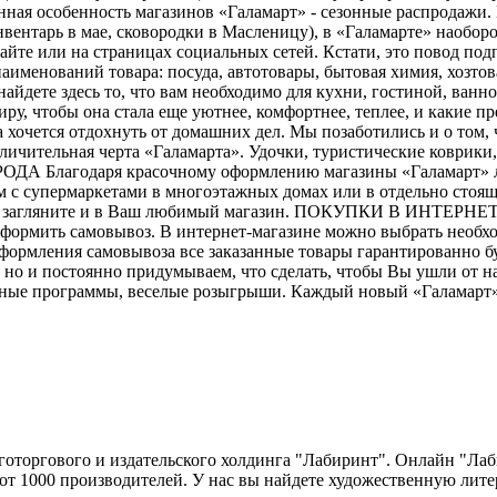
ная особенность магазинов «Галамарт» - сезонные распродажи. 
вентарь в мае, сковородки в Масленицу), в «Галамарте» наобор
айте или на страницах социальных сетей. Кстати, это повод п
аименований товара: посуда, автотовары, бытовая химия, хозто
найдете здесь то, что вам необходимо для кухни, гостиной, ван
тиру, чтобы она стала еще уютнее, комфортнее, теплее, и каки
гда хочется отдохнуть от домашних дел. Мы позаботились и о том
 отличительная черта «Галамарта». Удочки, туристические коврик
РОДА Благодаря красочному оформлению магазины «Галамарт» л
м с супермаркетами в многоэтажных домах или в отдельно стоя
ня, загляните и в Ваш любимый магазин. ПОКУПКИ В ИНТЕРНЕТ-
формить самовывоз. В интернет-магазине можно выбрать необхо
е оформления самовывоза все заказанные товары гарантирован
но и постоянно придумываем, что сделать, чтобы Вы ушли от н
ьные программы, веселые розыгрыши. Каждый новый «Галамарт» -
оторгового и издательского холдинга "Лабиринт". Онлайн "Ла
от 1000 производителей. У нас вы найдете художественную лите