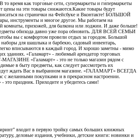
В то время как торговые сети, супермаркеты и гипермаркеты
от цены на эти товары снижаются.Какие товары будут
одписаться на странички на Фейсбуке и Вконтакте! БОЛЬШОЙ
вары, инструменты и многое другое. Мы работаем на
ной комнаты, прихожей, для балкона или лоджии. И даже больше!
е предметы обихода давно уже пора обновить. ДЛЯ ВСЕЙ СЕМЬИ
, чтобы вы с комфортом провели отдых за городом. Большой
и, наборы для шашлыка и барбекю, садовый инвентарь,
егко вписываются в каждый город. И хорошо заметны - мимо
щих зданиях. «Галамарт» - любимый арендатор торговых
МАГАЗИНЕ «Галамарт» - это не только магазин рядом с
димые в быту предметы, как следует рассмотреть их
но будут ждать Вас в выбранном магазине. «ГАЛАМАРТ» ВСЕГДА
ас с желанными покупками и в прекрасном настроении.
 это праздник. Приходите и убедитесь сами!
биринт" входит в первую тройку самых больших книжных
ратуру, деловые издания, учебники, детские книги: новинки и