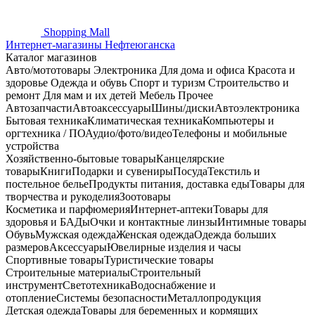
Shopping
Mall
Интернет-магазины Нефтеюганска
Каталог магазинов
Авто/мототовары
Электроника
Для дома и офиса
Красота и
здоровье
Одежда и обувь
Спорт и туризм
Строительство и
ремонт
Для мам и их детей
Мебель
Прочее
Автозапчасти
Автоаксессуары
Шины/диски
Автоэлектроника
Бытовая техника
Климатическая техника
Компьютеры и
оргтехника / ПО
Аудио/фото/видео
Телефоны и мобильные
устройства
Хозяйственно-бытовые товары
Канцелярские
товары
Книги
Подарки и сувениры
Посуда
Текстиль и
постельное белье
Продукты питания, доставка еды
Товары для
творчества и рукоделия
Зоотовары
Косметика и парфюмерия
Интернет-аптеки
Товары для
здоровья и БАДы
Очки и контактные линзы
Интимные товары
Обувь
Мужская одежда
Женская одежда
Одежда больших
размеров
Аксессуары
Ювелирные изделия и часы
Спортивные товары
Туристические товары
Строительные материалы
Строительный
инструмент
Светотехника
Водоснабжение и
отопление
Системы безопасности
Металлопродукция
Детская одежда
Товары для беременных и кормящих