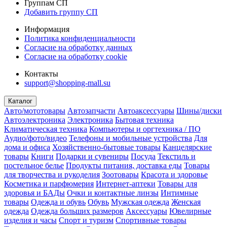
Группам СП
Добавить группу СП
Информация
Политика конфиденциальности
Согласие на обработку данных
Согласие на обработку cookie
Контакты
support@shopping-mall.su
Каталог
Авто/мототовары
Автозапчасти
Автоаксессуары
Шины/диски
Автоэлектроника
Электроника
Бытовая техника
Климатическая техника
Компьютеры и оргтехника / ПО
Аудио/фото/видео
Телефоны и мобильные устройства
Для
дома и офиса
Хозяйственно-бытовые товары
Канцелярские
товары
Книги
Подарки и сувениры
Посуда
Текстиль и
постельное белье
Продукты питания, доставка еды
Товары
для творчества и рукоделия
Зоотовары
Красота и здоровье
Косметика и парфюмерия
Интернет-аптеки
Товары для
здоровья и БАДы
Очки и контактные линзы
Интимные
товары
Одежда и обувь
Обувь
Мужская одежда
Женская
одежда
Одежда больших размеров
Аксессуары
Ювелирные
изделия и часы
Спорт и туризм
Спортивные товары