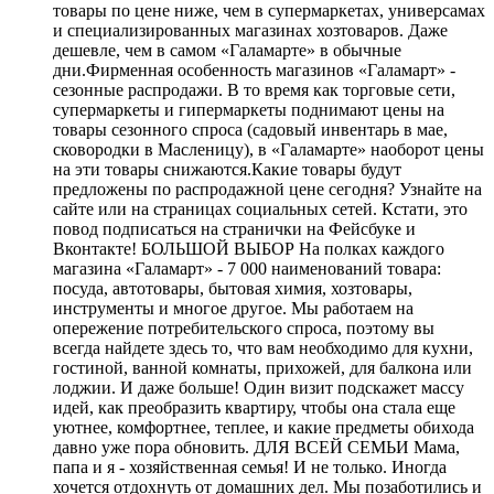
товары по цене ниже, чем в супермаркетах, универсамах
и специализированных магазинах хозтоваров. Даже
дешевле, чем в самом «Галамарте» в обычные
дни.Фирменная особенность магазинов «Галамарт» -
сезонные распродажи. В то время как торговые сети,
супермаркеты и гипермаркеты поднимают цены на
товары сезонного спроса (садовый инвентарь в мае,
сковородки в Масленицу), в «Галамарте» наоборот цены
на эти товары снижаются.Какие товары будут
предложены по распродажной цене сегодня? Узнайте на
сайте или на страницах социальных сетей. Кстати, это
повод подписаться на странички на Фейсбуке и
Вконтакте! БОЛЬШОЙ ВЫБОР На полках каждого
магазина «Галамарт» - 7 000 наименований товара:
посуда, автотовары, бытовая химия, хозтовары,
инструменты и многое другое. Мы работаем на
опережение потребительского спроса, поэтому вы
всегда найдете здесь то, что вам необходимо для кухни,
гостиной, ванной комнаты, прихожей, для балкона или
лоджии. И даже больше! Один визит подскажет массу
идей, как преобразить квартиру, чтобы она стала еще
уютнее, комфортнее, теплее, и какие предметы обихода
давно уже пора обновить. ДЛЯ ВСЕЙ СЕМЬИ Мама,
папа и я - хозяйственная семья! И не только. Иногда
хочется отдохнуть от домашних дел. Мы позаботились и