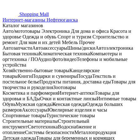
Shopping
Mall
Интернет-магазины Нефтеюганска
Каталог магазинов
Авто/мототовары
Электроника
Для дома и офиса
Красота и
здоровье
Одежда и обувь
Спорт и туризм
Строительство и
ремонт
Для мам и их детей
Мебель
Прочее
Автозапчасти
Автоаксессуары
Шины/диски
Автоэлектроника
Бытовая техника
Климатическая техника
Компьютеры и
оргтехника / ПО
Аудио/фото/видео
Телефоны и мобильные
устройства
Хозяйственно-бытовые товары
Канцелярские
товары
Книги
Подарки и сувениры
Посуда
Текстиль и
постельное белье
Продукты питания, доставка еды
Товары для
творчества и рукоделия
Зоотовары
Косметика и парфюмерия
Интернет-аптеки
Товары для
здоровья и БАДы
Очки и контактные линзы
Интимные товары
Обувь
Мужская одежда
Женская одежда
Одежда больших
размеров
Аксессуары
Ювелирные изделия и часы
Спортивные товары
Туристические товары
Строительные материалы
Строительный
инструмент
Светотехника
Водоснабжение и
отопление
Системы безопасности
Металлопродукция
Детская одежда
Товары для беременных и кормящих