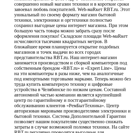
совершенно новый магазин техники и в короткие сроки
завоевал любовь покупателей. Web-маRкет RBT.ru. Этот
уникальный по своему формату магазин бытовой
техники, электроники и оргтехники полностью
сохранил выгодные цены интернет магазина. При этом
большую часть товара можно забрать сразу после
оформления покупки! Складские площади Web-маRкет
исчисляются тысячами квадратных метров. В
ближайшее время планируется открытие подобных
магазинов и точек выдачи во всех городах
представительства RBT.ru. Наш интернет-магазин
занимается производством и сборкой компьютеров под
собственным брендом «RBT.ru» и «Expert Line». Цены
на эти компьютеры в разы ниже, чем на аналогичные
под импортными торговыми марками. Теперь можно без
труда купить компьтерную технику и цифровые
устройства в Челябинске по низким ценам. Составной
автономной частью компании является крупнейший
центр по гарантийному и постгарантийному
обслуживанию клиентов «РемБытТехника». Центр
авторизован мировыми производителями электроники и
бытовой техники. Система Дополнительной Гарантии
позволяет нашим покупателям существенно снижать
затраты в случае возможной поломки техники. На сайте
RBT.ru регулярно проводятся выгодные для