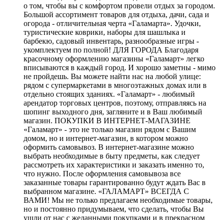
о том, чтобы вы с комфортом провели отдых за городом.
Большой ассортимент товаров для отдыха, дачи, сада и
огорода - отличительная черта «Галамарта». Удочки,
туристические коврики, наборы для шашлыка и
барбекю, садовый инвентарь, разнообразные игры -
укомплектуем по полной! ДЛЯ ГОРОДА Благодаря
красочному оформлению магазины «Галамарт» легко
вписываются в каждый город. И хорошо заметны - мимо
не пройдешь. Вы можете найти нас на любой улице:
рядом с супермаркетами в многоэтажных домах или в
отдельно стоящих зданиях. «Галамарт» - любимый
арендатор торговых центров, поэтому, отправляясь на
шопинг выходного дня, загляните и в Ваш любимый
магазин. ПОКУПКИ В ИНТЕРНЕТ-МАГАЗИНЕ
«Галамарт» - это не только магазин рядом с Вашим
домом, но и интернет-магазин, в котором можно
оформить самовывоз. В интернет-магазине можно
выбрать необходимые в быту предметы, как следует
рассмотреть их характеристики и заказать именно то,
что нужно. После оформления самовывоза все
заказанные товары гарантированно будут ждать Вас в
выбранном магазине. «ГАЛАМАРТ» ВСЕГДА С
ВАМИ! Мы не только предлагаем необходимые товары,
но и постоянно придумываем, что сделать, чтобы Вы
ушли от нас с желанными покупками и в прекрасном