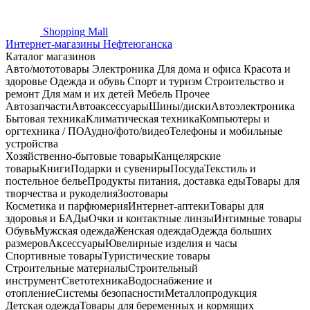
Shopping
Mall
Интернет-магазины Нефтеюганска
Каталог магазинов
Авто/мототовары
Электроника
Для дома и офиса
Красота и
здоровье
Одежда и обувь
Спорт и туризм
Строительство и
ремонт
Для мам и их детей
Мебель
Прочее
Автозапчасти
Автоаксессуары
Шины/диски
Автоэлектроника
Бытовая техника
Климатическая техника
Компьютеры и
оргтехника / ПО
Аудио/фото/видео
Телефоны и мобильные
устройства
Хозяйственно-бытовые товары
Канцелярские
товары
Книги
Подарки и сувениры
Посуда
Текстиль и
постельное белье
Продукты питания, доставка еды
Товары для
творчества и рукоделия
Зоотовары
Косметика и парфюмерия
Интернет-аптеки
Товары для
здоровья и БАДы
Очки и контактные линзы
Интимные товары
Обувь
Мужская одежда
Женская одежда
Одежда больших
размеров
Аксессуары
Ювелирные изделия и часы
Спортивные товары
Туристические товары
Строительные материалы
Строительный
инструмент
Светотехника
Водоснабжение и
отопление
Системы безопасности
Металлопродукция
Детская одежда
Товары для беременных и кормящих