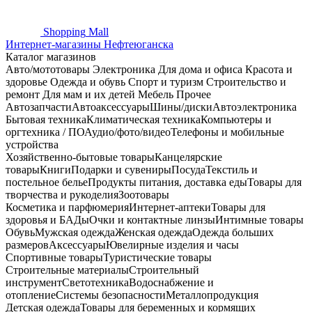
Shopping
Mall
Интернет-магазины Нефтеюганска
Каталог магазинов
Авто/мототовары
Электроника
Для дома и офиса
Красота и
здоровье
Одежда и обувь
Спорт и туризм
Строительство и
ремонт
Для мам и их детей
Мебель
Прочее
Автозапчасти
Автоаксессуары
Шины/диски
Автоэлектроника
Бытовая техника
Климатическая техника
Компьютеры и
оргтехника / ПО
Аудио/фото/видео
Телефоны и мобильные
устройства
Хозяйственно-бытовые товары
Канцелярские
товары
Книги
Подарки и сувениры
Посуда
Текстиль и
постельное белье
Продукты питания, доставка еды
Товары для
творчества и рукоделия
Зоотовары
Косметика и парфюмерия
Интернет-аптеки
Товары для
здоровья и БАДы
Очки и контактные линзы
Интимные товары
Обувь
Мужская одежда
Женская одежда
Одежда больших
размеров
Аксессуары
Ювелирные изделия и часы
Спортивные товары
Туристические товары
Строительные материалы
Строительный
инструмент
Светотехника
Водоснабжение и
отопление
Системы безопасности
Металлопродукция
Детская одежда
Товары для беременных и кормящих