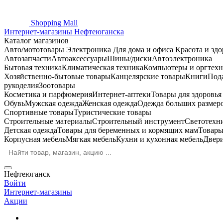
Shopping
Mall
Интернет-магазины Нефтеюганска
Каталог магазинов
Авто/мототовары
Электроника
Для дома и офиса
Красота и здо
Автозапчасти
Автоаксессуары
Шины/диски
Автоэлектроника
Бытовая техника
Климатическая техника
Компьютеры и оргтехн
Хозяйственно-бытовые товары
Канцелярские товары
Книги
Под
рукоделия
Зоотовары
Косметика и парфюмерия
Интернет-аптеки
Товары для здоровь
Обувь
Мужская одежда
Женская одежда
Одежда больших размер
Спортивные товары
Туристические товары
Строительные материалы
Строительный инструмент
Светотехн
Детская одежда
Товары для беременных и кормящих мам
Товары
Корпусная мебель
Мягкая мебель
Кухни и кухонная мебель
Двер
Нефтеюганск
Войти
Интернет-магазины
Акции